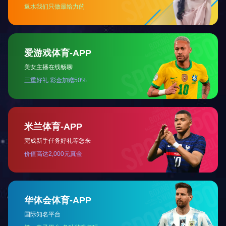
玉米制糁机
多功能粉碎机
颗粒机
粉碎机厂家
新型kaiyun·开云
饲料颗粒机
（中国）官方网站
色选机厂家
全自动kaiyun·开云
（中国）官方网站
联系我们
企业名称：南宁凯宇兴机械设备
有限公司
联系人：王先生/龙女士
手机：
18507716476/13878172279
网址：www.dnfzy.com
地址：广西省南宁市天德路16号
2-17号(沃尔沃斜对面)