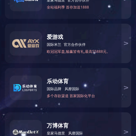
脱粒机
打包机
分离机
去石机
提升机
脱壳机
脱皮制糁机
组合机
饲料机
组合米机
其他机型
详细介绍
新闻资讯
为什么现在的大米越来越不好...
什么是新型物联网kaiyun·开云（中国）