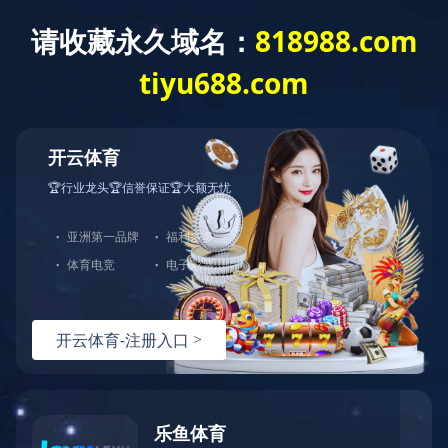
欢迎进入南宁凯宇兴机械设备有限公司官方网站！
kaiyun.com
关于凯宇兴
产品中心
公司简介
榨油机
联系我们
kaiyun·开云（中国）
营业执照
官方网站
粉碎机
搅拌机
颗粒机
铡草机
脱粒机