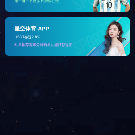
相关新闻：
一起了解色选机
怎么分辨砻谷机和kaiyun·开云
了解饲料颗粒机的一些简单知识
讨论关于油脂精炼的知识
成套kaiyun·开云（中国）官方
联系我们
欢迎给我们留言
全国咨询电话：
南宁市凯宇兴机
18507716476
电话：王先生1850
请在此输入留言内容，我们会
尽快与您联系。
电话：龙女士1387
网址：www.dnfz
地址：广西省南宁
姓名
联系人