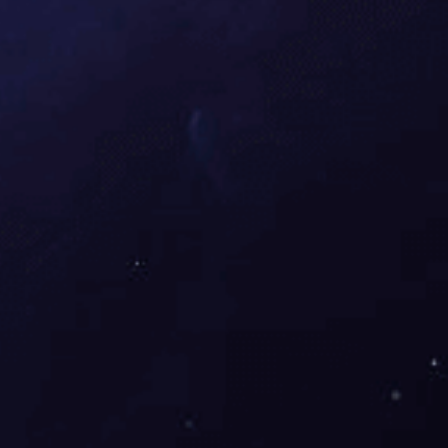
；其三打开机器上端盖，检查碾米辊
；其四、如有可能应在现场安装好动
有条件的应进行负荷试验，考核实际
全，填写三包凭证，并应向销售商索
期内完成安装调试工作，并进行实际
机械产品修理、更换、退货责任规
帮助解决。
国）官方网站，公司地址南宁市兴宁区天德
型kaiyun·开云（中国）官方网站的介绍