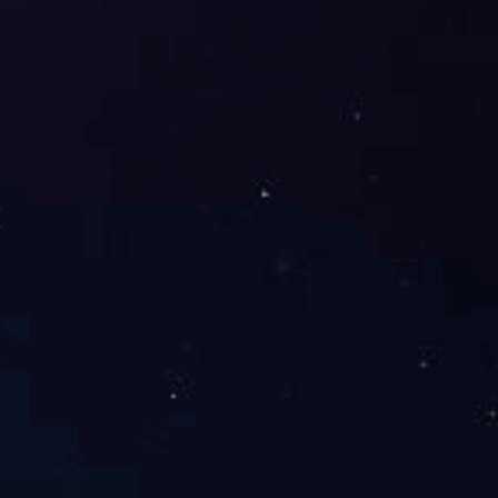
·开云（中国）官方网站