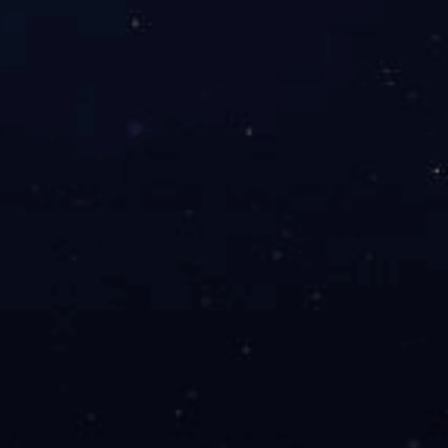
（中国）官方网站的优点和缺点
功能与注意事项
云（中国）官方网站去谷壳，剩下的米糠有什么用
aiyun·开云（中国）官方网站
开云（中国）官方网站的进化——无人智能售米机智
（中国）官方网站
欢迎给我们留言
导航栏
请在此输入留言内容，我们会
尽快与您联系。
>关于凯宇兴
>新闻资讯
>联系我们
>产品中心
>服务承诺
姓名
联系人
手机端二维码
>合作案例
>在线留言
电话
座机/手机号码
邮箱
邮箱