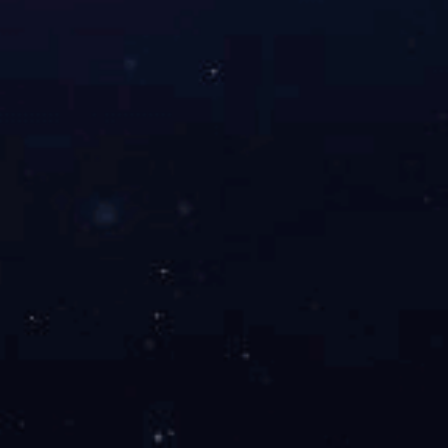
浅析大型kaiyun·开云（中国）官方网站在稻米加工行业中的影
kaiyun·开云
响！
认识木屑颗粒机的
kaiyun·开云（中国）官方网站如何延长使用寿命？
用kaiyun·开
怎么预防饲料颗粒机的不良现象发生
怎么分辨砻谷机和k
成套kaiyun·开云（中国）官方网站设备行业中的特性
大型kaiyun·
能kaiyun·开云
小型成套kaiyun·开云（中国）官方网站对稻米加工方式（一）
我们
市凯宇兴机械设备有限公司
王先生18507716476
龙女士13878172279
ww.dnfzy.com
广西省南宁市天德路16号2-17号(沃尔沃斜对面)