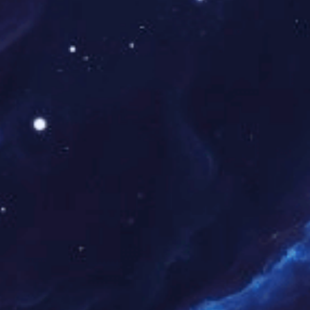
观察和比较
消费者在选购产品时，不要单纯从价格或经销商的宣传而定，
家的产品。①应检查厂名、厂址是否齐全；②是否有省级以上质
章，产品的安全警示标志是否齐全，产品上是否贴有出厂检验合
、调试、操作、保养、简单的故障修复、安全注意事项等，是否
。应注意对同类产品进行观察和比较。
检查和试机
购买时，先应检查产品的整体外观、漆膜等是否完好无损，外
位是否贴有警示标志；分离器、给料装置、压砣等调整是否灵活