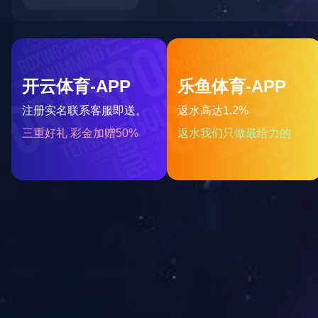
颗粒机
铡草机
选
脱粒机
欲
每
打包机
模
分离机
后
去石机
咨
提升机
脱壳机
脱皮制糁机
组合机
饲料机
组合米机
其他机型
新闻资讯