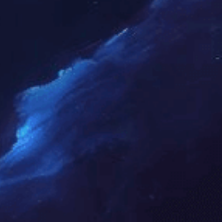
而尽量选择生产规模较大的正规生产
检部门出具的检验报告以及推广鉴定
格证；③详细阅读使用说明书对安
进行了详细的描述，是否带有三包凭
露铸件表面是否平滑无砂眼；在危险
，角度是否符合规定要求。其次用手