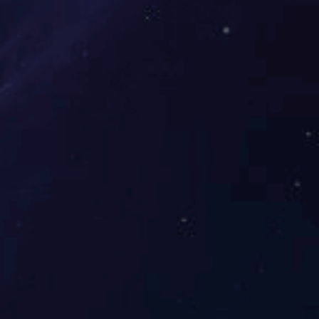
近浏览：
关产品：
kaiyun·开云（中国）官方网站
kaiyun·开云（中国）官方网站生产线
kaiyun
kaiyun·开云（中国）官方网站
粉碎机配件
关新闻：