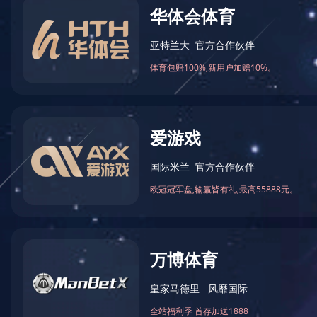
打
分
去
> > > 
你
新闻分类
要点
公司新闻
行业新闻
技术知识
产品分类
榨油机
kaiyun·开云（中国）官方网站
份
粉碎机
的
站
搅拌机