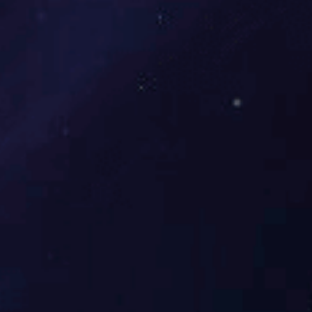
超强大的规
• 产品严格按照相关流程
• 力求榨油机产品出厂客
• 严格产品严格把控、力
的后盾
修方法；
用户的产量需求。