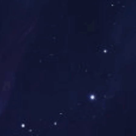
贺州15-15新三型
贺州6YL-131型
贺州大米色选机
贺州全自动新型kaiyun·开云（中国