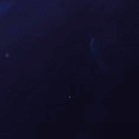
超强大的规模是您坚实的后盾
•主营榨油机产品；
• 丰富的销售经验，烘干机价格实惠、效率高、稳定强；
• 经公司多项检测，力求客户满意。