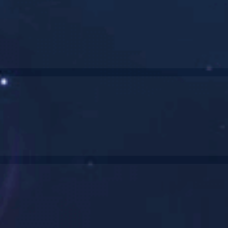
打包机
分离机
去石机
> > > >