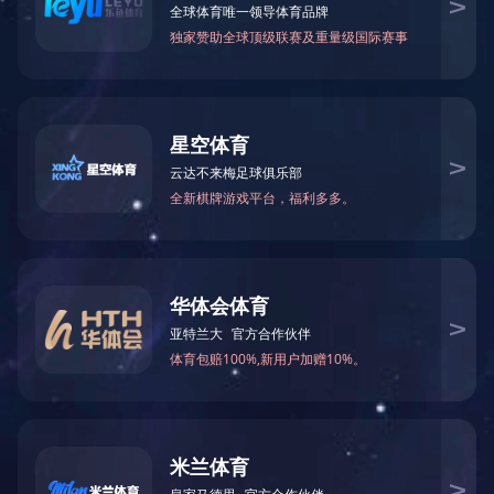
柳州打包机
柳州分离机
柳州去石机
> > > > > > >
柳州组合机
产品分类
柳州榨油机
柳州kaiyun·开云（中国）官方网站
柳州粉碎机
柳州搅拌机
柳州颗粒机
柳州铡草机
柳州立式组合机
柳州脱粒机
柳州打包机