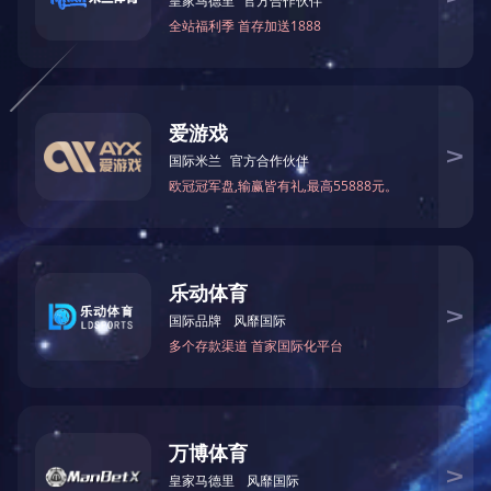
柳州分离机
柳州去石机
柳州提升机
柳州脱壳机
柳州脱皮制糁机
柳州组合机
柳州饲料机
柳州组合米机
柳州其他机型
新闻资讯
为什么现在的大米越来越不好...
什么是新型物联网kaiyun·开云（中国）
官方网站
你知道广西kaiyun·开云（中国）官方网
站在使用过程...