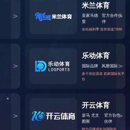
您的当前位置：
首 页
>> 标签搜索
号、范围、图片、新闻及价格。同时我们还为您
户好评，欲了解更多详细信息,请点击访问!