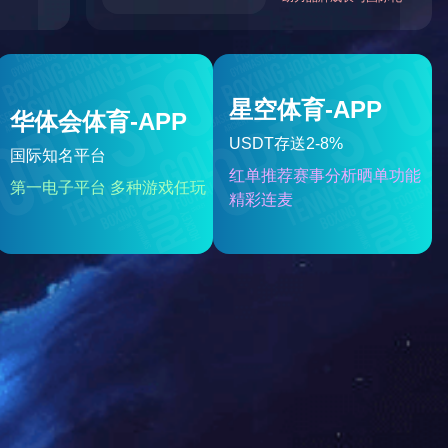
浏览次数：956