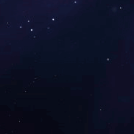
（中国）官方网站
玉米制糁机
全自动粉碎机
大型kaiyun·开云
（中国）官方网站
色选机厂家
颗粒机
碾米成套设备
饲料颗粒机
联系我们
企业名称：南宁凯宇兴机械设备
有限公司
联系人：王先生/龙女士
手机：
18507716476/13878172279
网址：www.dnfzy.com
地址：广西省南宁市天德路16号
2-17号(沃尔沃斜对面)